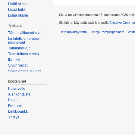
Lisää sketsi
Lisää leikki
Sivua on viimeksi muutettu 16. kesäkuuta 2026 kello
Lisää skaba
Sisältö on käytettävissä lisenssillä
Creative Common
Työkalut
Tietosuojakäytäntö
Tietoja Pompelipediasta
Vast
Tänne viittaavat sivut
Linkitettyjen sivujen
muutokset
Toimintosivut
Tulostettava versio
Ikilinkki
Sivun tiedot
Sivun ominaisuudet
Isosten.net
Pääsivulle
Ajankohtaista
Blogit
Foorumit
Linkkipankki
Yhteys