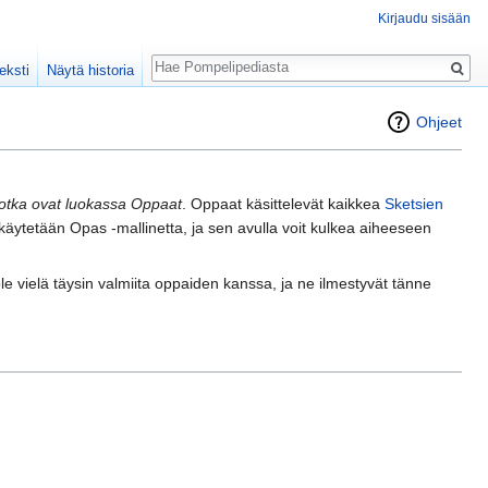
Kirjaudu sisään
Haku
eksti
Näytä historia
Ohjeet
Jotka ovat luokassa Oppaat
. Oppaat käsittelevät kaikkea
Sketsien
käytetään Opas -mallinetta, ja sen avulla voit kulkea aiheeseen
le vielä täysin valmiita oppaiden kanssa, ja ne ilmestyvät tänne