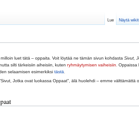
Lue
Näytä wikit
 milloin luet tätä – oppaita. Voit löytää ne tämän sivun kohdasta
Sivut, 
ta silti tärkeisiin aiheisiin, kuten
ryhmäytymisen vaiheisiin
. Oppaissa 
ppaiden selaamisen esimerkiksi
tästä
.
 "Sivut, Jotka ovat luokassa Oppaat", älä huolehdi – emme välttämättä o
ppaat