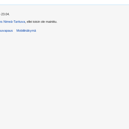
 23.04.
s Nimeä-Tarttuva
, ellei toisin ole mainittu.
uuvapaus
Mobiilinäkymä