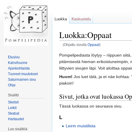
Luokka
Keskustelu
Luokka:Oppaat
(Ohjattu sivulta
Oppaat
)
Loikkaa:
valikkoon
,
hakuun
Pompelipediasta löytyy – riippuen siitä,
Etusivu
pitämisestä hieman erikoistuneimpiin, mut
Kahvihuone
liittyvien sivujen läpi. Voit aloittaa o
Ajankohtaista
Tuoreet muutokset
Huom!
Jos luet tätä, ja et näe kohtaa:
Satunnainen sivu
piakoin!
Ohje
Sivut, jotka ovat luokassa O
Sisältö
Sketsit
Tässä luokassa on seuraava sivu.
Leikit
Skabat
L
Hartaudet
Leirin muistilista
Luo sisältöä