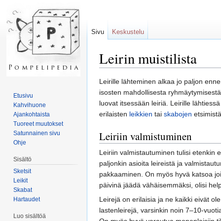
Sivu
Keskustelu
Leirin muistilista
Loikkaa:
valikkoon
,
hakuun
Leirille lähteminen alkaa jo paljon enne
isosten mahdollisesta ryhmäytymisestä en
Etusivu
luovat itsessään leiriä. Leirille lähties
Kahvihuone
erilaisten
leikkien
tai
skabojen
etsimistä
Ajankohtaista
Tuoreet muutokset
Leiriin valmistuminen
Satunnainen sivu
Ohje
Leiriin valmistautuminen tulisi etenkin 
Sisältö
paljonkin asioita leireistä ja valmistau
Sketsit
pakkaaminen. On myös hyvä katsoa jo
Leikit
päivinä jäädä vähäisemmäksi, olisi he
Skabat
Leirejä on erilaisia ja ne kaikki eivät ol
Hartaudet
lastenleirejä, varsinkin noin 7–10-vuoti
Luo sisältöä