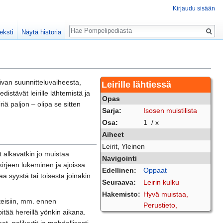
Kirjaudu sisään
Haku
eksti
Näytä historia
aivan suunnitteluvaiheesta,
Leirille lähtiessä
istävät leirille lähtemistä ja
Opas
riä paljon – olipa se sitten
Sarja:
Isosen muistilista
Osa:
1 / x
Aiheet
Leirit, Yleinen
t alkavatkin jo muistaa
Navigointi
ikirjeen lukeminen ja ajoissa
Edellinen:
Oppaat
taa syystä tai toisesta joinakin
Seuraava:
Leirin kulku
Hakemisto:
Hyvä muistaa,
anteisiin, mm. ennen
Perustieto,
itää hereillä yönkin aikana.