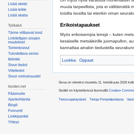
On myös hyvä varautua monenlaisiin tila
Lisää sketsi
muuta tarpeellista, jota ei välttämättä
Lisää leikki
toisilta isosilta tai etenkin oman seura
Lisää skaba
Erikoistapaukset
Työkalut
Tänne viittaavat sivut
Myös erikoisempia leirejä – kuten metsä
Linkitettyjen sivujen
kesäiselle metsäleirille juomapullon, aur
muutokset
kannattaa ainakin tiedustella seurakunn
Toimintosivut
Tulostettava versio
Ikilinkki
Luokka
:
Oppaat
Sivun tiedot
Viitetiedot
Sivun ominaisuudet
Sivua on viimeksi muutettu 11. heinäkuuta 2026 kell
Isosten.net
Sisältö on käytettävissä lisenssillä
Creative Common
Pääsivulle
Ajankohtaista
Tietosuojakäytäntö
Tietoja Pompelipediasta
Vast
Blogit
Foorumit
Linkkipankki
Yhteys