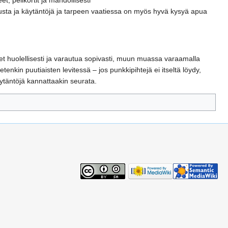
, pelikortit ja mahdollisesti
istusta ja käytäntöjä ja tarpeen vaatiessa on myös hyvä kysyä apua
eet huolellisesti ja varautua sopivasti, muun muassa varaamalla
tenkin puutiaisten levitessä – jos punkkipihtejä ei itseltä löydy,
äytäntöjä kannattaakin seurata.