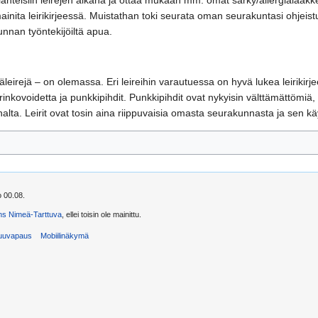
nteisiin leirejen aikana ja ottaa mukaan mm. omat särky/allergialääkkeet
 mainita leirikirjeessä. Muistathan toki seurata oman seurakuntasi ohje
kunnan työntekijöiltä apua.
leirejä – on olemassa. Eri leireihin varautuessa on hyvä lukea leirikirj
inkovoidetta ja punkkipihdit. Punkkipihdit ovat nykyisin välttämättömiä, e
alta. Leirit ovat tosin aina riippuvaisia omasta seurakunnasta ja sen k
o 00.08.
s Nimeä-Tarttuva
, ellei toisin ole mainittu.
uuvapaus
Mobiilinäkymä