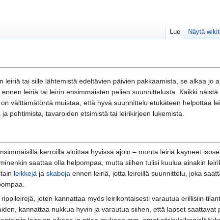
Lue
Näytä wikit
n leiriä tai sille lähtemistä edeltävien päivien pakkaamista, se alkaa jo 
nen leiriä tai leirin ensimmäisten pelien suunnittelusta. Kaikki näistä ed
sä on välttämätöntä muistaa, että hyvä suunnittelu etukäteen helpottaa lei
 ja pohtimista, tavaroiden etsimistä tai leirikirjeen lukemista.
ensimmäisillä kerroilla aloittaa hyvissä ajoin – monta leiriä käyneet isose
tuminenkin saattaa olla helpompaa, mutta siihen tulisi kuulua ainakin leir
itain
leikkejä
ja
skaboja
ennen leiriä, jotta leireillä suunnittelu, joka saat
lpompaa.
e rippileirejä, joten kannattaa myös leirikohtaisesti varautua erillisiin til
aiden, kannattaa nukkua hyvin ja varautua siihen, että lapset saattavat p