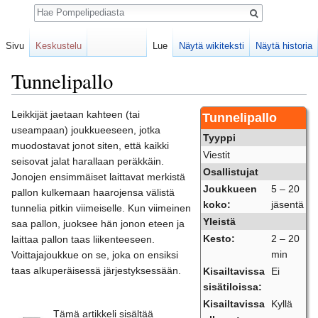
Haku
Sivu
Keskustelu
Lue
Näytä wikiteksti
Näytä historia
Tunnelipallo
Loikkaa:
valikkoon
,
hakuun
Leikkijät jaetaan kahteen (tai
Tunnelipallo
useampaan) joukkueeseen, jotka
Tyyppi
muodostavat jonot siten, että kaikki
Viestit
seisovat jalat harallaan peräkkäin.
Osallistujat
Jonojen ensimmäiset laittavat merkistä
Joukkueen
5 – 20
pallon kulkemaan haarojensa välistä
koko:
jäsentä
tunnelia pitkin viimeiselle. Kun viimeinen
Yleistä
saa pallon, juoksee hän jonon eteen ja
Kesto:
2 – 20
laittaa pallon taas liikenteeseen.
min
Voittajajoukkue on se, joka on ensiksi
taas alkuperäisessä järjestyksessään.
Kisailtavissa
Ei
sisätiloissa:
Kisailtavissa
Kyllä
Tämä artikkeli sisältää