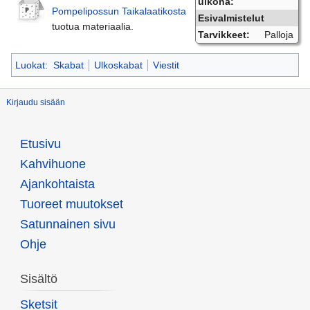
ulkona:
Pompelipossun Taikalaatikosta
Esivalmistelut
tuotua materiaalia.
Tarvikkeet:
Palloja
Luokat
:
Skabat
Ulkoskabat
Viestit
Kirjaudu sisään
Etusivu
Kahvihuone
Ajankohtaista
Tuoreet muutokset
Satunnainen sivu
Ohje
Sisältö
Sketsit