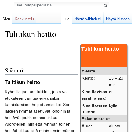
Haku
Sivu
Keskustelu
Lue
Näytä wikiteksti
Näytä historia
Tulitikun heitto
Loikkaa:
valikkoon
,
hakuun
Tulitikun heitto
Säännöt
Yleistä
Kesto:
15 – 20
Tulitikun heitto
min
Ryhmille jaetaan tulitikut, jotka voi
Kisailtavissa
ei
etukäteen värittää erivärisiksi
sisätiloissa:
tunnistamisen helpottamiseksi. Sen
Kisailtavissa
kyllä
jälkeen ryhmät asettuvat jonoihin ja
ulkona:
heittävät joukkueensa tikkua
Esivalmistelut
vuorotellen, niin että ryhmän toinen
Alue:
alusta,
heittää tikkua siitä mihin ensimmäinen