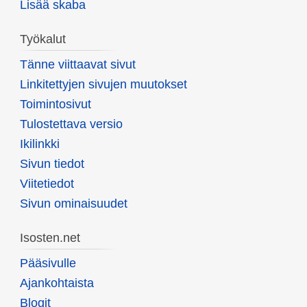
Lisää skaba
Työkalut
Tänne viittaavat sivut
Linkitettyjen sivujen muutokset
Toimintosivut
Tulostettava versio
Ikilinkki
Sivun tiedot
Viitetiedot
Sivun ominaisuudet
Isosten.net
Pääsivulle
Ajankohtaista
Blogit