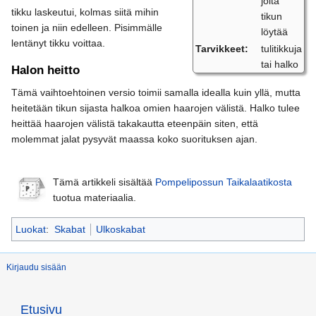
jolta
tikku laskeutui, kolmas siitä mihin
tikun
toinen ja niin edelleen. Pisimmälle
löytää
lentänyt tikku voittaa.
Tarvikkeet:
tulitikkuja
tai halko
Halon heitto
Tämä vaihtoehtoinen versio toimii samalla idealla kuin yllä, mutta
heitetään tikun sijasta halkoa omien haarojen välistä. Halko tulee
heittää haarojen välistä takakautta eteenpäin siten, että
molemmat jalat pysyvät maassa koko suorituksen ajan.
Tämä artikkeli sisältää
Pompelipossun Taikalaatikosta
tuotua materiaalia.
Luokat
:
Skabat
Ulkoskabat
Kirjaudu sisään
Etusivu