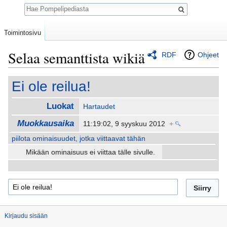
Haku
Toimintosivu
Selaa semanttista wikiä
RDF
Ohjeet
Loikkaa:
valikkoon
,
hakuun
Ei ole reilua!
Luokat
Hartaudet
Muokkausaika
11:19:02, 9 syyskuu 2012
+
piilota ominaisuudet, jotka viittaavat tähän
Mikään ominaisuus ei viittaa tälle sivulle.
Kirjaudu sisään