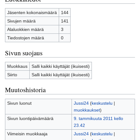
Jäsenten kokonaismäärä
144
Sivujen määrä
141
Alaluokkien määrä
3
Tiedostojen määrä
0
Sivun suojaus
Muokkaus
Salli kaikki käyttäjät (ikuisesti)
Siirto
Salli kaikki käyttäjät (ikuisesti)
Muutoshistoria
Sivun luonut
Jussi24
(
keskustelu
|
muokkaukset
)
Sivun luontipäivämäärä
9. tammikuuta 2011 kello
23.42
Viimeisin muokkaaja
Jussi24
(
keskustelu
|