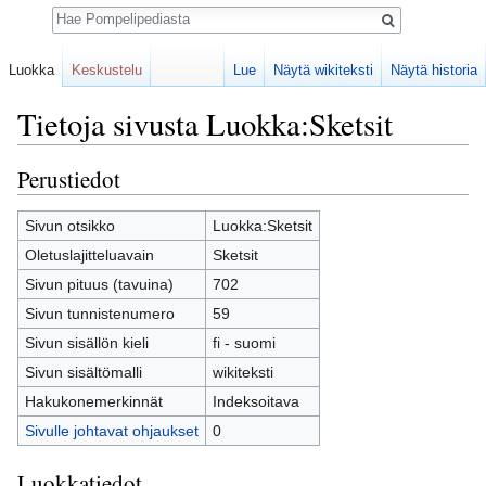
Haku
Luokka
Keskustelu
Lue
Näytä wikiteksti
Näytä historia
Tietoja sivusta Luokka:Sketsit
Loikkaa:
valikkoon
,
hakuun
Perustiedot
Sivun otsikko
Luokka:Sketsit
Oletuslajitteluavain
Sketsit
Sivun pituus (tavuina)
702
Sivun tunnistenumero
59
Sivun sisällön kieli
fi - suomi
Sivun sisältömalli
wikiteksti
Hakukonemerkinnät
Indeksoitava
Sivulle johtavat ohjaukset
0
Luokkatiedot