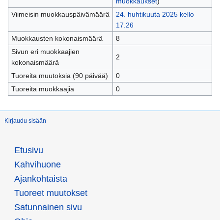
muokkaukset
)
Viimeisin muokkauspäivämäärä
24. huhtikuuta 2025 kello
17.26
Muokkausten kokonaismäärä
8
Sivun eri muokkaajien
2
kokonaismäärä
Tuoreita muutoksia (90 päivää)
0
Tuoreita muokkaajia
0
Kirjaudu sisään
Etusivu
Kahvihuone
Ajankohtaista
Tuoreet muutokset
Satunnainen sivu