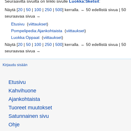
Seuraavilta sivuilta on linkki sivulle
Luokka:Sketsit
:
Näytä [
20
|
50
|
100
|
250
|
500
] kerralla. ← 50 edellistä sivua | 50
seuraavaa sivua →
Etusivu
‎
(
viittaukset
)
Pompelipedia:Ajankohtaista
‎
(
viittaukset
)
Luokka:Oppaat
‎
(
viittaukset
)
Näytä [
20
|
50
|
100
|
250
|
500
] kerralla. ← 50 edellistä sivua | 50
seuraavaa sivua →
Kirjaudu sisään
Etusivu
Kahvihuone
Ajankohtaista
Tuoreet muutokset
Satunnainen sivu
Ohje