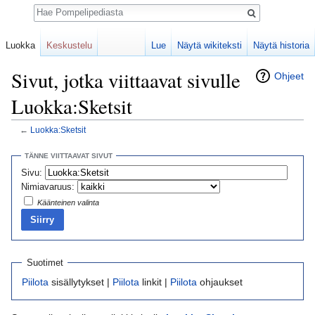
Haku
Luokka
Keskustelu
Lue
Näytä wikiteksti
Näytä historia
Sivut, jotka viittaavat sivulle
Ohjeet
Luokka:Sketsit
←
Luokka:Sketsit
Loikkaa:
valikkoon
,
hakuun
TÄNNE VIITTAAVAT SIVUT
Sivu:
Nimiavaruus:
Käänteinen valinta
Suotimet
Piilota
sisällytykset |
Piilota
linkit |
Piilota
ohjaukset