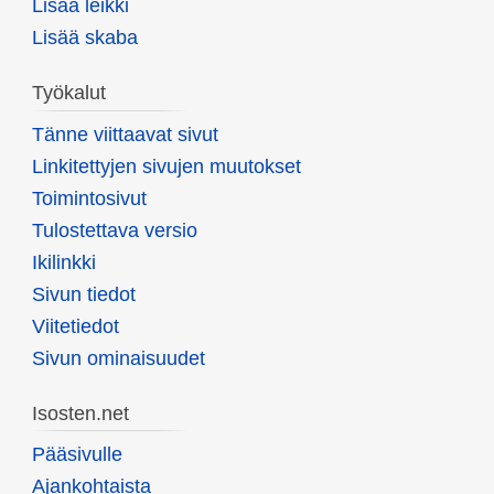
Lisää leikki
Lisää skaba
Työkalut
Tänne viittaavat sivut
Linkitettyjen sivujen muutokset
Toimintosivut
Tulostettava versio
Ikilinkki
Sivun tiedot
Viitetiedot
Sivun ominaisuudet
Isosten.net
Pääsivulle
Ajankohtaista