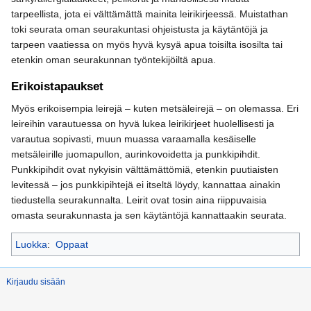
tarpeellista, jota ei välttämättä mainita leirikirjeessä. Muistathan
toki seurata oman seurakuntasi ohjeistusta ja käytäntöjä ja
tarpeen vaatiessa on myös hyvä kysyä apua toisilta isosilta tai
etenkin oman seurakunnan työntekijöiltä apua.
Erikoistapaukset
Myös erikoisempia leirejä – kuten metsäleirejä – on olemassa. Eri
leireihin varautuessa on hyvä lukea leirikirjeet huolellisesti ja
varautua sopivasti, muun muassa varaamalla kesäiselle
metsäleirille juomapullon, aurinkovoidetta ja punkkipihdit.
Punkkipihdit ovat nykyisin välttämättömiä, etenkin puutiaisten
levitessä – jos punkkipihtejä ei itseltä löydy, kannattaa ainakin
tiedustella seurakunnalta. Leirit ovat tosin aina riippuvaisia
omasta seurakunnasta ja sen käytäntöjä kannattaakin seurata.
Luokka
:
Oppaat
Kirjaudu sisään