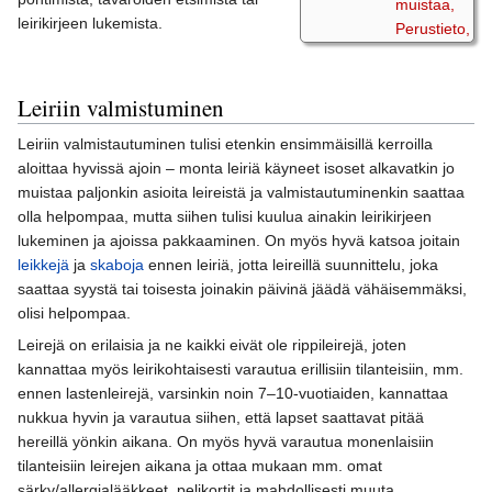
muistaa,
leirikirjeen lukemista.
Perustieto,
Leiriin valmistuminen
Leiriin valmistautuminen tulisi etenkin ensimmäisillä kerroilla
aloittaa hyvissä ajoin – monta leiriä käyneet isoset alkavatkin jo
muistaa paljonkin asioita leireistä ja valmistautuminenkin saattaa
olla helpompaa, mutta siihen tulisi kuulua ainakin leirikirjeen
lukeminen ja ajoissa pakkaaminen. On myös hyvä katsoa joitain
leikkejä
ja
skaboja
ennen leiriä, jotta leireillä suunnittelu, joka
saattaa syystä tai toisesta joinakin päivinä jäädä vähäisemmäksi,
olisi helpompaa.
Leirejä on erilaisia ja ne kaikki eivät ole rippileirejä, joten
kannattaa myös leirikohtaisesti varautua erillisiin tilanteisiin, mm.
ennen lastenleirejä, varsinkin noin 7–10-vuotiaiden, kannattaa
nukkua hyvin ja varautua siihen, että lapset saattavat pitää
hereillä yönkin aikana. On myös hyvä varautua monenlaisiin
tilanteisiin leirejen aikana ja ottaa mukaan mm. omat
särky/allergialääkkeet, pelikortit ja mahdollisesti muuta