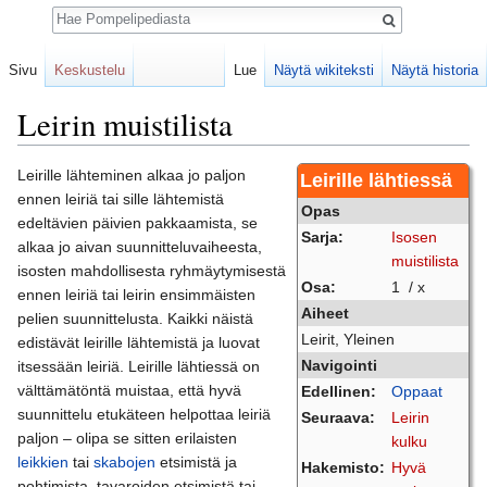
Haku
Sivu
Keskustelu
Lue
Näytä wikiteksti
Näytä historia
Leirin muistilista
Loikkaa:
valikkoon
,
hakuun
Leirille lähteminen alkaa jo paljon
Leirille lähtiessä
ennen leiriä tai sille lähtemistä
Opas
edeltävien päivien pakkaamista, se
Sarja:
Isosen
alkaa jo aivan suunnitteluvaiheesta,
muistilista
isosten mahdollisesta ryhmäytymisestä
Osa:
1 / x
ennen leiriä tai leirin ensimmäisten
Aiheet
pelien suunnittelusta. Kaikki näistä
Leirit, Yleinen
edistävät leirille lähtemistä ja luovat
Navigointi
itsessään leiriä. Leirille lähtiessä on
välttämätöntä muistaa, että hyvä
Edellinen:
Oppaat
suunnittelu etukäteen helpottaa leiriä
Seuraava:
Leirin
paljon – olipa se sitten erilaisten
kulku
leikkien
tai
skabojen
etsimistä ja
Hakemisto:
Hyvä
pohtimista, tavaroiden etsimistä tai