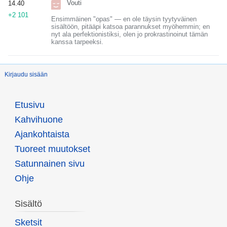
Vouti
14.40
+2 101
Ensimmäinen "opas" — en ole täysin tyytyväinen
sisältöön, pitääpi katsoa parannukset myöhemmin; en
nyt ala perfektionistiksi, olen jo prokrastinoinut tämän
kanssa tarpeeksi.
Kirjaudu sisään
Etusivu
Kahvihuone
Ajankohtaista
Tuoreet muutokset
Satunnainen sivu
Ohje
Sisältö
Sketsit