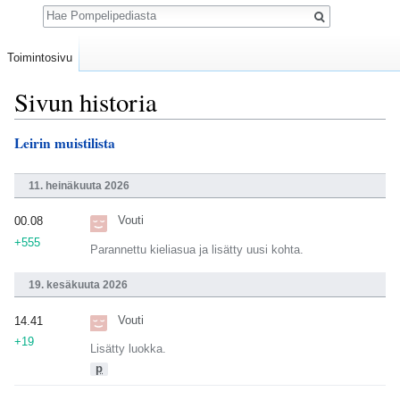
Haku
Toimintosivu
Sivun historia
Loikkaa:
valikkoon
,
hakuun
Leirin muistilista
11. heinäkuuta 2026
Vouti
00.08
+555
Parannettu kieliasua ja lisätty uusi kohta.
19. kesäkuuta 2026
Vouti
14.41
+19
Lisätty luokka.
p